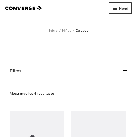
Menú
Ir
Ir
a
al
la
contenido
Inicio
/
Niños
/
Calzado
navegación
Todo
Mujer
Hombre
Filtros
Niños
Mostrando los 6 resultados
Encontranos
Buscar