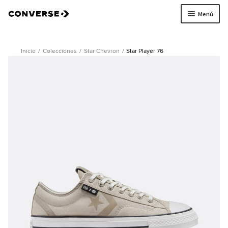
Menú
Ir
Ir
a
al
la
contenido
Inicio
/
Colecciones
/
Star Chevron
/
Star Player 76
navegación
Todo
Mujer
Hombre
Niños
Encontranos
Buscar